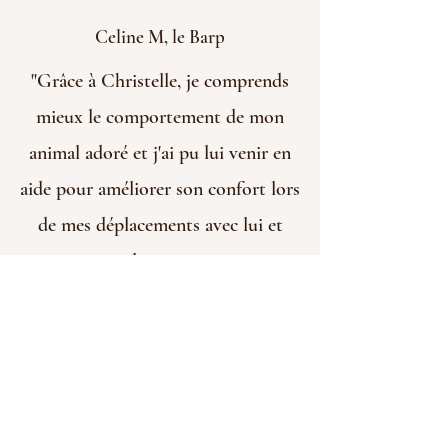
Celine M, le Barp
"Grâce à Christelle, je comprends
mieux le comportement de mon
animal adoré et j'ai pu lui venir en
aide pour améliorer son confort lors
de mes déplacements avec lui et
poser toutes les questions qui me
trottaient dans la tête. Pour les
sceptiques, j'ai bien retrouvé le
caractère de mon chat à travers ses
réponses relayées par Christelle c'est
.impressionnant. N'hésitez plus à