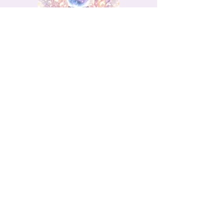
Christelle DESCOT
Téléphone :
06.59.59.47.78
Audenge sur le Bassin d’Arcachon
(Gironde)
Rdv par téléphone ou par mail :
chris.therapeute33@gmail.com
Proximanimaux